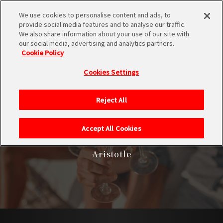
HOMEに戻る
We use cookies to personalise content and ads, to
provide social media features and to analyse our traffic.
We also share information about your use of our site with
our social media, advertising and analytics partners.
Cookie Policy
Cookies Settings
All men by nature
Reject All
desire knowledge.
Accept All Cookies
すべての者は生まれながらに知恵を求める
――Aristotle