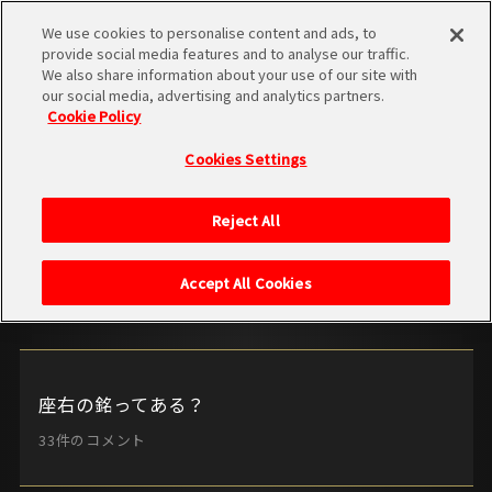
HOMEに戻る
We use cookies to personalise content and ads, to
provide social media features and to analyse our traffic.
We also share information about your use of our site with
our social media, advertising and analytics partners.
Cookie Policy
FORUM
Cookies Settings
〜フォーラム〜
Reject All
Accept All Cookies
座右の銘ってある？
33件のコメント