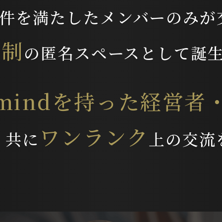
件を満たしたメンバー
のみが
員制
の匿名スペース
として誕
mindを持った経営者
ワンランク
、
共に
上の交流