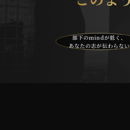
部下のmindが低く、
あなたの志が
伝わらない