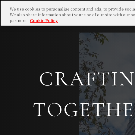
We use cookies to personalise content and ads, to provide social
We also share information about your use of our site with our so
partners.
Cookie Policy
CRAFTIN
TOGETH