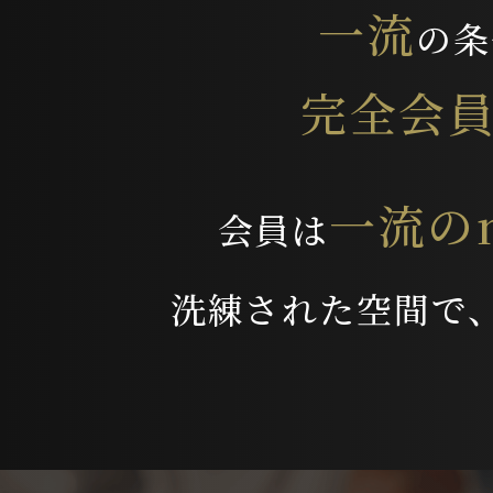
一流
の条
完全会
一流の
会員は
洗練された空間で