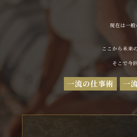
現在は一般
ここから未来
そこで今
一流の仕事術
一流