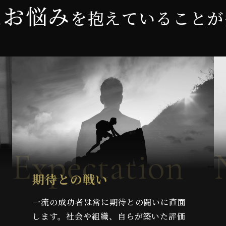
お
悩
み
な
を
抱えていることが
Expectation
期待との戦い
一流の成功者は常に期待との闘いに直面
します。社会や組織、自らが築いた評価