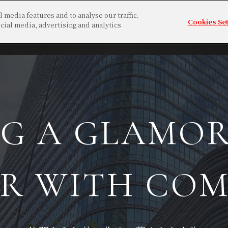
 media features and to analyse our traffic.
Cookies Set
cial media, advertising and analytics
G A GLAMOR
ER
WITH COM