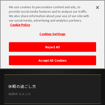
HOMEに戻る
We use cookies to personalise content and ads, to
provide social media features and to analyse our traffic.
We also share information about your use of our site with
our social media, advertising and analytics partners.
Cookie Policy
FORUM
Cookies Settings
〜フォーラム〜
Reject All
Accept All Cookies
休暇の過ごし方
40件のコメント